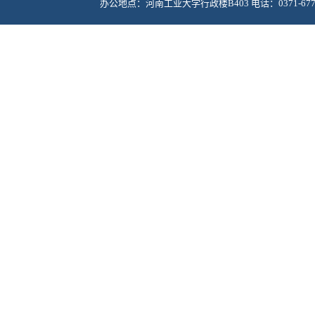
办公地点：河南工业大学行政楼B403 电话：0371-67756