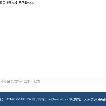
审核表.doc
】已下载
905
次
境外基金资助科研立项审批表
71-67756137/139 电子邮箱：sk@haut.edu.cn 邮政地址：河南 郑州 