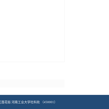
高新区莲花街 河南工业大学社科处 （450001）