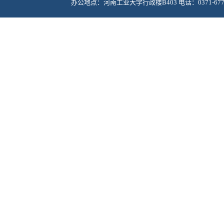
办公地点：河南工业大学行政楼B403 电话：0371-67756